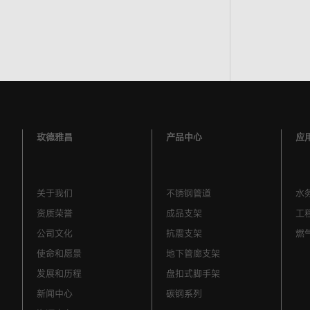
玫德雅昌
产品中心
应
关于我们
不锈钢管道
水
资质荣誉
成品支架
工
公司文化
抗震支架
燃
使命和愿景
地下管廊支架
发展和历程
盘扣式脚手架
新闻中心
碳钢系列